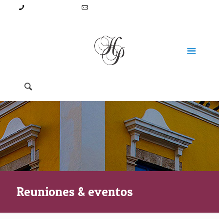
52 (981) 8119930
reservaciones@hotelplazacolonial.com
Reuniones & eventos